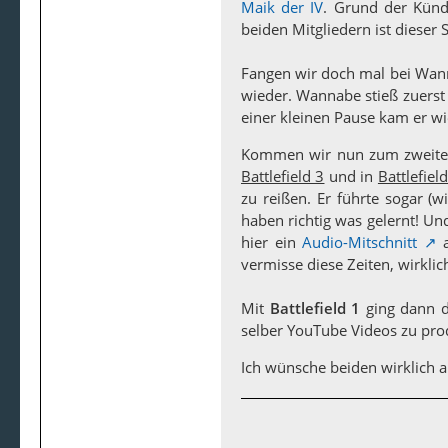
Maik der IV
. Grund der Kündi
beiden Mitgliedern ist dieser 
Fangen wir doch mal bei Wan
wieder. Wannabe stieß zuers
einer kleinen Pause kam er wie
Kommen wir nun zum zweiten
Battlefield 3
und in
Battlefiel
zu reißen. Er führte sogar (w
haben richtig was gelernt! Und
hier ein
Audio-Mitschnitt
a
vermisse diese Zeiten, wirklic
Mit
Battlefield 1
ging dann d
selber YouTube Videos zu pro
Ich wünsche beiden wirklich all