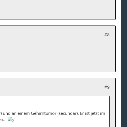
#8
#9
) und an einem Gehirntumor (secundär). Er ist jetzt im
n...