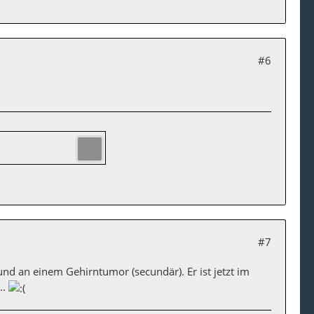
#6
#7
und an einem Gehirntumor (secundär). Er ist jetzt im
..