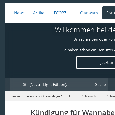
News
Artikel
FCOPZ
Clanwars
For
Willkommen bei den
Um schreiben oder kom
Sie haben schon ein Benutzerk
Jetzt a
Stil (Nova - Light Edition) ändern
Suche
Freaky Community of Online PlayerZ
Forum
News Forum
Ne
Kündigung für Wannabe 