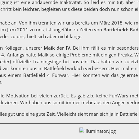
gung ist eine andauernde Inaktivität. So leid es mir tut, aber 
Schritt kein leichter, begleiten uns diese beiden doch nun schon ei
nabe an. Von ihm trennten wir uns bereits um März 2018, wie 
t im
Juni 2011
zu uns, ist ungefähr zu Zeiten von
Battlefield: B
der zu uns, hielt sich aber nicht lange.
 Kollegen, unserer
Maik der IV
. Bei ihm fällt es mir besonde
d 4
. Anfangs hatte Maik so einige Probleme mit einigen Freakz. W
ieder) offizielle Trainingstage bei uns ein. Das hatten wir zulet
 wir konnten uns in Battlefield wirklich verbessern. Hier mal ein
us einem Battlefield 4 Funwar. Hier konnten wir das gelernt
h.
ie Motivation bei vielen zurück. Es gab z.b. keine FunWars m
duzieren. Wir haben uns somit immer mehr aus den Augen verlore
es gut und eine gute Zeit. Vielleicht sieht man sich ja in Battlefi