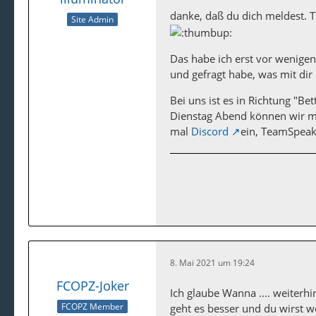
danke, daß du dich meldest. T
Site Admin
Das habe ich erst vor wenigen
und gefragt habe, was mit dir
Bei uns ist es in Richtung "Bet
Dienstag Abend können wir ma
mal
Discord
ein, TeamSpeak
8. Mai 2021 um 19:24
FCOPZ-Joker
Ich glaube Wanna .... weiterh
FCOPZ Member
geht es besser und du wirst w