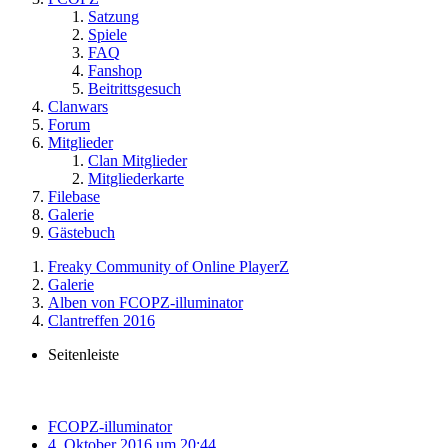
Satzung
Spiele
FAQ
Fanshop
Beitrittsgesuch
Clanwars
Forum
Mitglieder
Clan Mitglieder
Mitgliederkarte
Filebase
Galerie
Gästebuch
Freaky Community of Online PlayerZ
Galerie
Alben von FCOPZ-illuminator
Clantreffen 2016
Seitenleiste
FCOPZ-illuminator
4. Oktober 2016 um 20:44