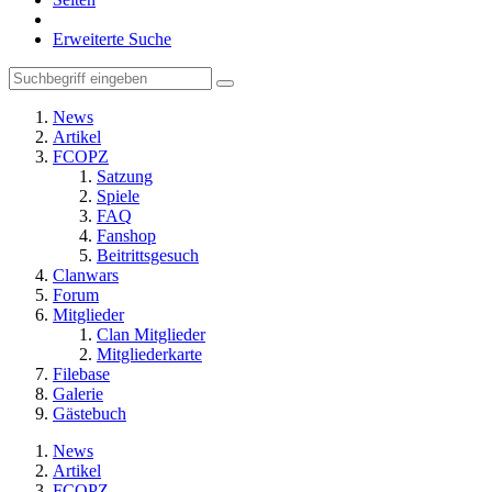
Erweiterte Suche
News
Artikel
FCOPZ
Satzung
Spiele
FAQ
Fanshop
Beitrittsgesuch
Clanwars
Forum
Mitglieder
Clan Mitglieder
Mitgliederkarte
Filebase
Galerie
Gästebuch
News
Artikel
FCOPZ