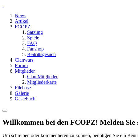
News
Artikel
FCOPZ
Satzung
Spiele
FAQ
Fanshop
Beitrittsgesuch
Clanwars
Forum
Mitglieder
Clan Mitglieder
Mitgliederkarte
Filebase
Galerie
Gästebuch
Willkommen bei den FCOPZ! Melden Sie sic
Um schreiben oder kommentieren zu können, benötigen Sie ein Benu