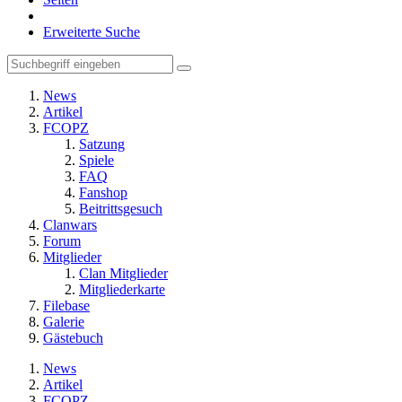
Erweiterte Suche
News
Artikel
FCOPZ
Satzung
Spiele
FAQ
Fanshop
Beitrittsgesuch
Clanwars
Forum
Mitglieder
Clan Mitglieder
Mitgliederkarte
Filebase
Galerie
Gästebuch
News
Artikel
FCOPZ