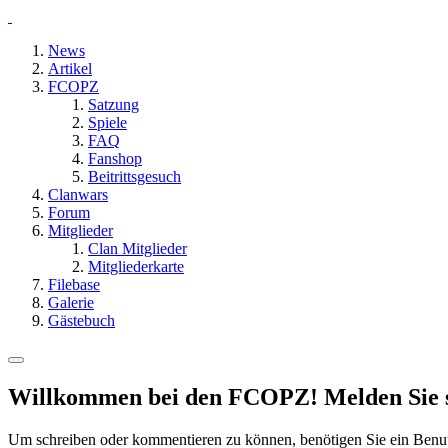
News
Artikel
FCOPZ
Satzung
Spiele
FAQ
Fanshop
Beitrittsgesuch
Clanwars
Forum
Mitglieder
Clan Mitglieder
Mitgliederkarte
Filebase
Galerie
Gästebuch
Willkommen bei den FCOPZ! Melden Sie sic
Um schreiben oder kommentieren zu können, benötigen Sie ein Benu