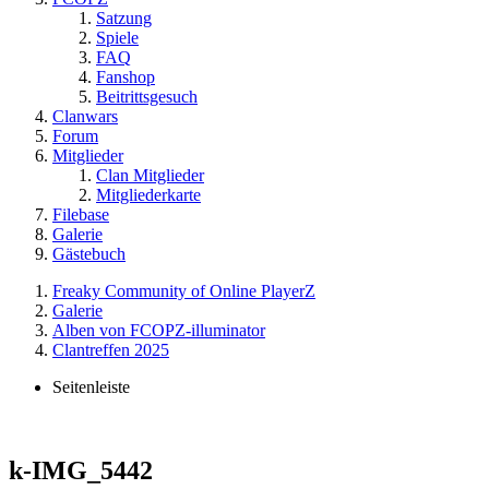
Satzung
Spiele
FAQ
Fanshop
Beitrittsgesuch
Clanwars
Forum
Mitglieder
Clan Mitglieder
Mitgliederkarte
Filebase
Galerie
Gästebuch
Freaky Community of Online PlayerZ
Galerie
Alben von FCOPZ-illuminator
Clantreffen 2025
Seitenleiste
k-IMG_5442