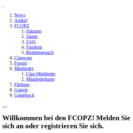
News
Artikel
FCOPZ
Satzung
Spiele
FAQ
Fanshop
Beitrittsgesuch
Clanwars
Forum
Mitglieder
Clan Mitglieder
Mitgliederkarte
Filebase
Galerie
Gästebuch
Willkommen bei den FCOPZ! Melden Sie
sich an oder registrieren Sie sich.