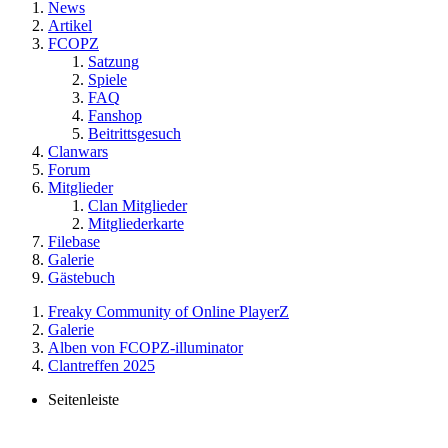
News
Artikel
FCOPZ
Satzung
Spiele
FAQ
Fanshop
Beitrittsgesuch
Clanwars
Forum
Mitglieder
Clan Mitglieder
Mitgliederkarte
Filebase
Galerie
Gästebuch
Freaky Community of Online PlayerZ
Galerie
Alben von FCOPZ-illuminator
Clantreffen 2025
Seitenleiste