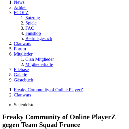
News
Artikel
FCOPZ
Satzung
Spiele
FAQ
Fanshop
Beitrittsgesuch
Clanwars
Forum
Mitglieder
Clan Mitglieder
Mitgliederkarte
Filebase
Galerie
Gästebuch
Freaky Community of Online PlayerZ
Clanwars
Seitenleiste
Freaky Community of Online PlayerZ
gegen Team Squad France