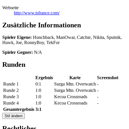
Webseite
http://www.tsfrance.com/
Zusätzliche Informationen
Spieler Eigene:
Hunchback, ManOwar, Catchie, Nikita, Sputnik,
Hawk, Joe, RonnyBoy, TekFor
Spieler Gegner:
N/A
Runden
Ergebnis
Karte
Screenshot
Runde 1
0:1
Surga Mtn. Overwatch
-
Runde 2
1:0
Surga Mtn. Overwatch
-
Runde 3
1:0
Kecoa Crossroads
-
Runde 4
1:0
Kecoa Crossroads
-
Gesamtergebnis
3:1
Stil ändern
Rechtliches