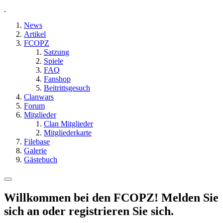
News
Artikel
FCOPZ
Satzung
Spiele
FAQ
Fanshop
Beitrittsgesuch
Clanwars
Forum
Mitglieder
Clan Mitglieder
Mitgliederkarte
Filebase
Galerie
Gästebuch
Willkommen bei den FCOPZ! Melden Sie
sich an oder registrieren Sie sich.