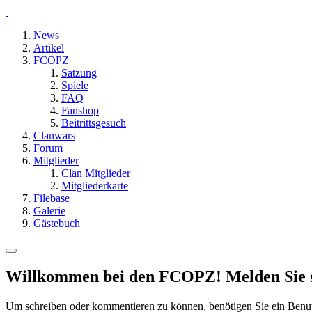
News
Artikel
FCOPZ
Satzung
Spiele
FAQ
Fanshop
Beitrittsgesuch
Clanwars
Forum
Mitglieder
Clan Mitglieder
Mitgliederkarte
Filebase
Galerie
Gästebuch
Willkommen bei den FCOPZ! Melden Sie sic
Um schreiben oder kommentieren zu können, benötigen Sie ein Benu