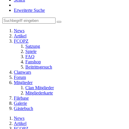
Erweiterte Suche
News
Artikel
FCOPZ
Satzung
Spiele
FAQ
Fanshop
Beitrittsgesuch
Clanwars
Forum
Mitglieder
Clan Mitglieder
Mitgliederkarte
Filebase
Galerie
Gästebuch
News
Artikel
FCOPZ