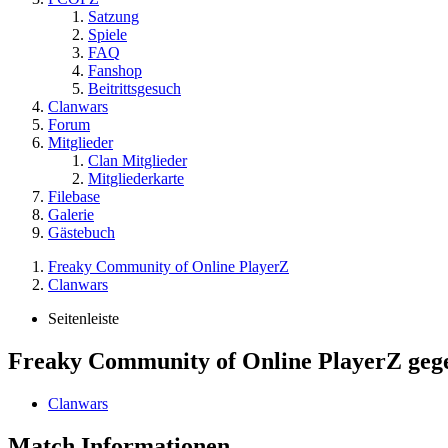
Satzung
Spiele
FAQ
Fanshop
Beitrittsgesuch
Clanwars
Forum
Mitglieder
Clan Mitglieder
Mitgliederkarte
Filebase
Galerie
Gästebuch
Freaky Community of Online PlayerZ
Clanwars
Seitenleiste
Freaky Community of Online PlayerZ geg
Clanwars
Match Informationen