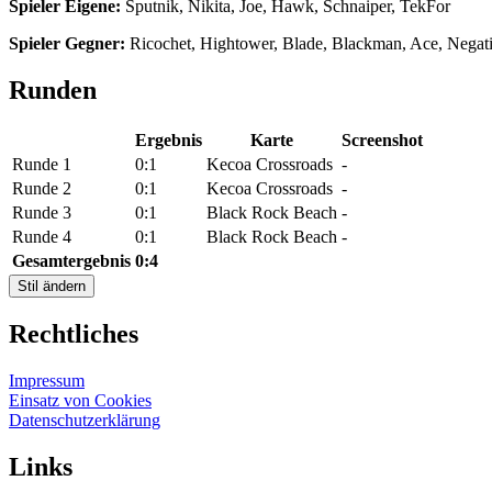
Spieler Eigene:
Sputnik, Nikita, Joe, Hawk, Schnaiper, TekFor
Spieler Gegner:
Ricochet, Hightower, Blade, Blackman, Ace, Negat
Runden
Ergebnis
Karte
Screenshot
Runde 1
0:1
Kecoa Crossroads
-
Runde 2
0:1
Kecoa Crossroads
-
Runde 3
0:1
Black Rock Beach
-
Runde 4
0:1
Black Rock Beach
-
Gesamtergebnis
0:4
Stil ändern
Rechtliches
Impressum
Einsatz von Cookies
Datenschutzerklärung
Links