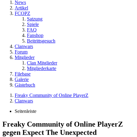
News
Artikel
FCOPZ
Satzung
Spiele
FAQ
Fanshop
Beitrittsgesuch
Clanwars
Forum
Mitglieder
Clan Mitglieder
Mitgliederkarte
Filebase
Galerie
Gästebuch
Freaky Community of Online PlayerZ
Clanwars
Seitenleiste
Freaky Community of Online PlayerZ
gegen Expect The Unexpected