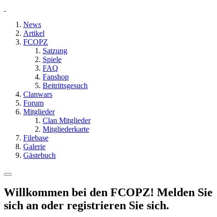
News
Artikel
FCOPZ
Satzung
Spiele
FAQ
Fanshop
Beitrittsgesuch
Clanwars
Forum
Mitglieder
Clan Mitglieder
Mitgliederkarte
Filebase
Galerie
Gästebuch
Willkommen bei den FCOPZ! Melden Sie
sich an oder registrieren Sie sich.