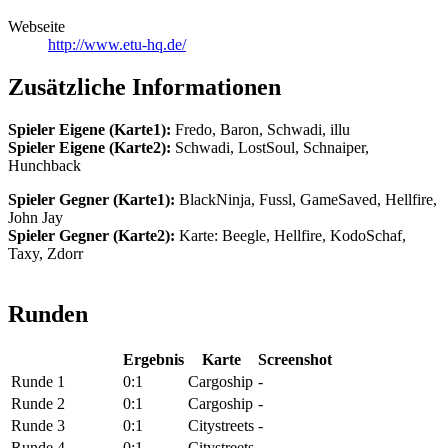
Webseite
http://www.etu-hq.de/
Zusätzliche Informationen
Spieler Eigene (Karte1):
Fredo, Baron, Schwadi, illu
Spieler Eigene (Karte2):
Schwadi, LostSoul, Schnaiper,
Hunchback
Spieler Gegner (Karte1):
BlackNinja, Fussl, GameSaved, Hellfire,
John Jay
Spieler Gegner (Karte2):
Karte: Beegle, Hellfire, KodoSchaf,
Taxy, Zdorr
Runden
Ergebnis
Karte
Screenshot
Runde 1
0:1
Cargoship
-
Runde 2
0:1
Cargoship
-
Runde 3
0:1
Citystreets
-
Runde 4
0:1
Citystreets
-