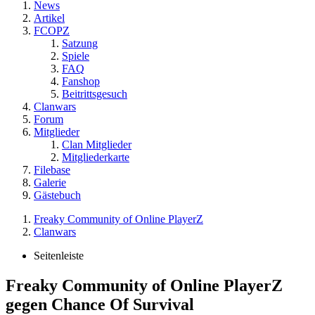
News
Artikel
FCOPZ
Satzung
Spiele
FAQ
Fanshop
Beitrittsgesuch
Clanwars
Forum
Mitglieder
Clan Mitglieder
Mitgliederkarte
Filebase
Galerie
Gästebuch
Freaky Community of Online PlayerZ
Clanwars
Seitenleiste
Freaky Community of Online PlayerZ
gegen Chance Of Survival