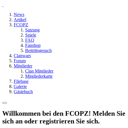
News
Artikel
FCOPZ
Satzung
Spiele
FAQ
Fanshop
Beitrittsgesuch
Clanwars
Forum
Mitglieder
Clan Mitglieder
Mitgliederkarte
Filebase
Galerie
Gästebuch
Willkommen bei den FCOPZ! Melden Sie
sich an oder registrieren Sie sich.