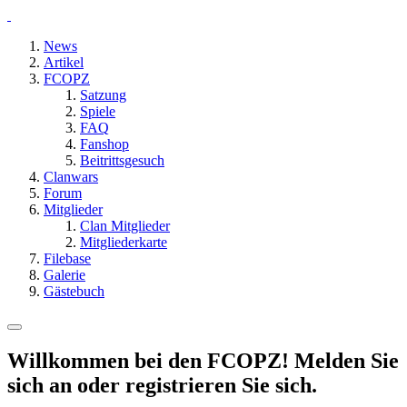
News
Artikel
FCOPZ
Satzung
Spiele
FAQ
Fanshop
Beitrittsgesuch
Clanwars
Forum
Mitglieder
Clan Mitglieder
Mitgliederkarte
Filebase
Galerie
Gästebuch
Willkommen bei den FCOPZ! Melden Sie
sich an oder registrieren Sie sich.