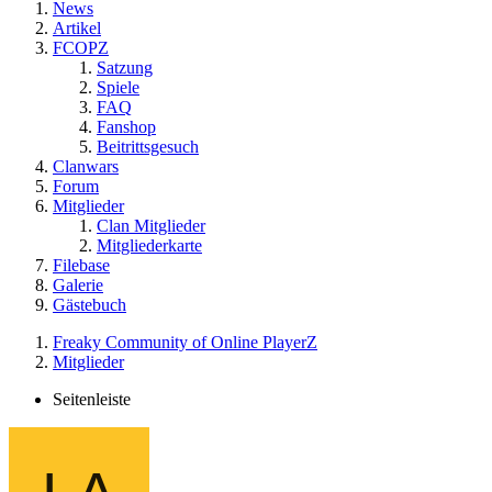
News
Artikel
FCOPZ
Satzung
Spiele
FAQ
Fanshop
Beitrittsgesuch
Clanwars
Forum
Mitglieder
Clan Mitglieder
Mitgliederkarte
Filebase
Galerie
Gästebuch
Freaky Community of Online PlayerZ
Mitglieder
Seitenleiste