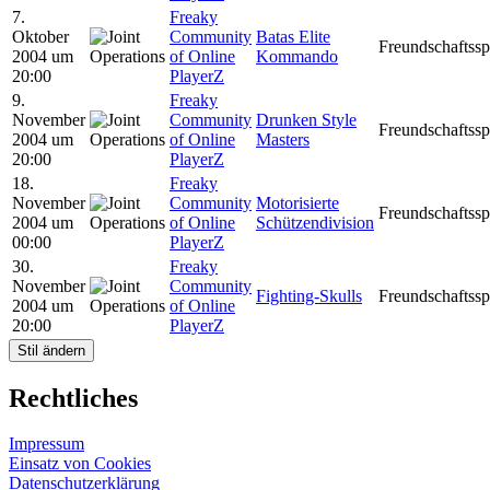
7.
Freaky
Oktober
Community
Batas Elite
Freundschaftssp
2004 um
of Online
Kommando
20:00
PlayerZ
9.
Freaky
November
Community
Drunken Style
Freundschaftssp
2004 um
of Online
Masters
20:00
PlayerZ
18.
Freaky
November
Community
Motorisierte
Freundschaftssp
2004 um
of Online
Schützendivision
00:00
PlayerZ
30.
Freaky
November
Community
Fighting-Skulls
Freundschaftssp
2004 um
of Online
20:00
PlayerZ
Stil ändern
Rechtliches
Impressum
Einsatz von Cookies
Datenschutzerklärung