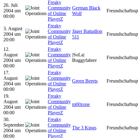
Freaky
26. Juli
Community
German Black
2004 um
Freundschaftssp
of Online
Wolf
00:00
PlayerZ
Freaky
3. August
Community
Jäger Battaillon
2004 um
Freundschaftssp
of Online
511
20:00
PlayerZ
12.
Freaky
August
Community
|SoLa|
Freundschaftssp
2004 um
of Online
Buggyfahrer
00:00
PlayerZ
17.
Freaky
August
Community
Green Berets
Freundschaftssp
2004 um
of Online
00:00
PlayerZ
19.
Freaky
August
Community
m00zone
Freundschaftssp
2004 um
of Online
00:00
PlayerZ
30.
Freaky
September
Community
The 3 Kings
Freundschaftssp
2004 um
of Online
00:00
PlayerZ