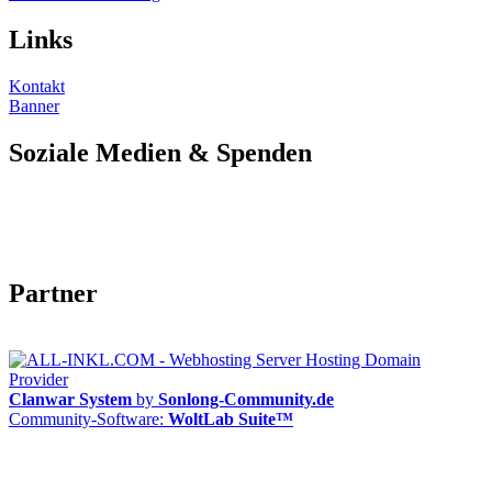
Links
Kontakt
Banner
Soziale Medien & Spenden
Partner
Clanwar System
by
Sonlong-Community.de
Community-Software:
WoltLab Suite™