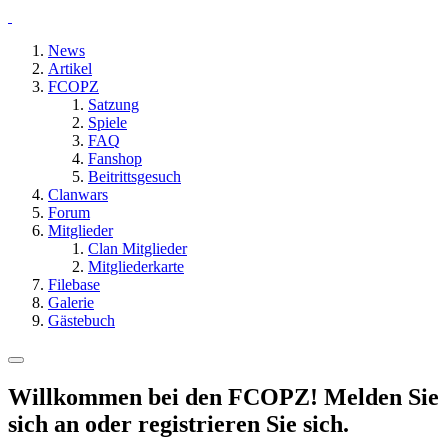
News
Artikel
FCOPZ
Satzung
Spiele
FAQ
Fanshop
Beitrittsgesuch
Clanwars
Forum
Mitglieder
Clan Mitglieder
Mitgliederkarte
Filebase
Galerie
Gästebuch
Willkommen bei den FCOPZ! Melden Sie
sich an oder registrieren Sie sich.