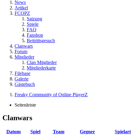
News
Artikel
FCOPZ
Satzung
Spiele
FAQ
Fanshop
Beitrittsgesuch
Clanwars
Forum
Mitglieder
Clan Mitglieder
Mitgliederkarte
Filebase
Galerie
Gästebuch
Freaky Community of Online PlayerZ
Seitenleiste
Clanwars
Datum
Spiel
Team
Gegner
Spielart