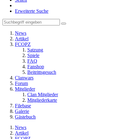
Erweiterte Suche
News
Artikel
FCOPZ
Satzung
Spiele
FAQ
Fanshop
Beitrittsgesuch
Clanwars
Forum
Mitglieder
Clan Mitglieder
Mitgliederkarte
Filebase
Galerie
Gästebuch
News
Artikel
FCOPZ