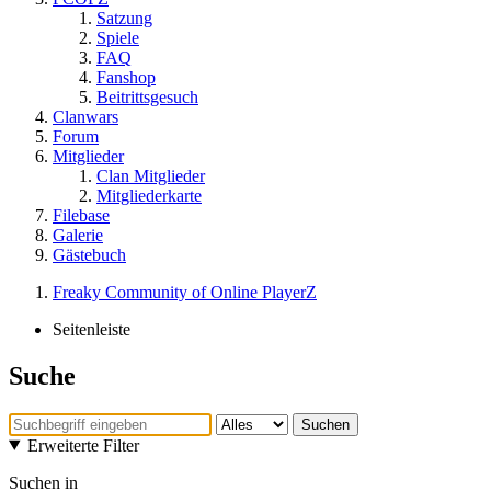
Satzung
Spiele
FAQ
Fanshop
Beitrittsgesuch
Clanwars
Forum
Mitglieder
Clan Mitglieder
Mitgliederkarte
Filebase
Galerie
Gästebuch
Freaky Community of Online PlayerZ
Seitenleiste
Suche
Suchen
Erweiterte Filter
Suchen in