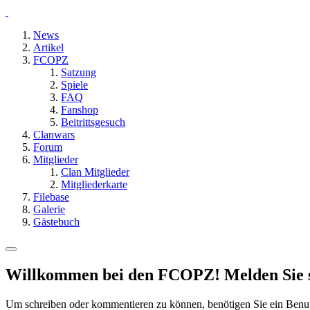
News
Artikel
FCOPZ
Satzung
Spiele
FAQ
Fanshop
Beitrittsgesuch
Clanwars
Forum
Mitglieder
Clan Mitglieder
Mitgliederkarte
Filebase
Galerie
Gästebuch
Willkommen bei den FCOPZ! Melden Sie sic
Um schreiben oder kommentieren zu können, benötigen Sie ein Benu