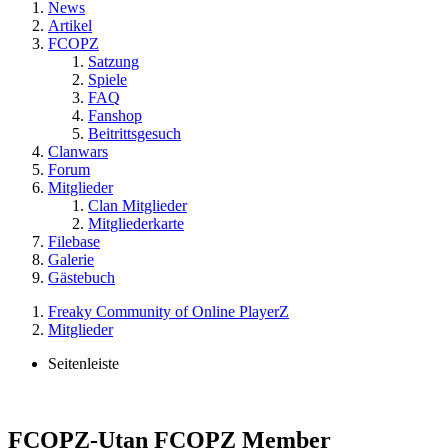
News
Artikel
FCOPZ
Satzung
Spiele
FAQ
Fanshop
Beitrittsgesuch
Clanwars
Forum
Mitglieder
Clan Mitglieder
Mitgliederkarte
Filebase
Galerie
Gästebuch
Freaky Community of Online PlayerZ
Mitglieder
Seitenleiste
FCOPZ-Utan
FCOPZ Member