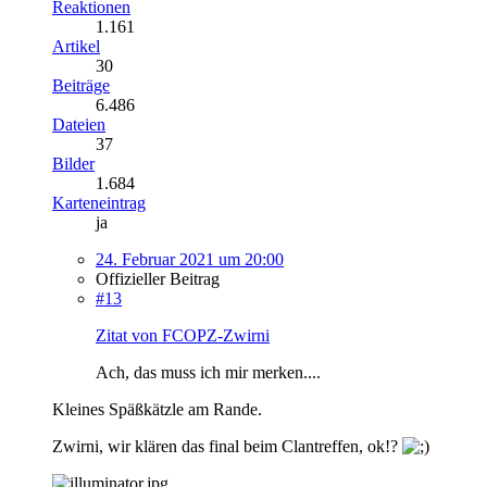
Reaktionen
1.161
Artikel
30
Beiträge
6.486
Dateien
37
Bilder
1.684
Karteneintrag
ja
24. Februar 2021 um 20:00
Offizieller Beitrag
#13
Zitat von FCOPZ-Zwirni
Ach, das muss ich mir merken....
Kleines Späßkätzle am Rande.
Zwirni, wir klären das final beim Clantreffen, ok!?