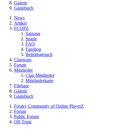
Galerie
Gästebuch
News
Artikel
FCOPZ
Satzung
Spiele
FAQ
Fanshop
Beitrittsgesuch
Clanwars
Forum
Mitglieder
Clan Mitglieder
Mitgliederkarte
Filebase
Galerie
Gästebuch
Freaky Community of Online PlayerZ
Forum
Public Forum
Off Topic