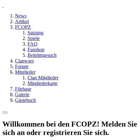
News
Artikel
FCOPZ
Satzung
Spiele
FAQ
Fanshop
Beitrittsgesuch
Clanwars
Forum
Mitglieder
Clan Mitglieder
Mitgliederkarte
Filebase
Galerie
Gästebuch
Willkommen bei den FCOPZ! Melden Sie
sich an oder registrieren Sie sich.