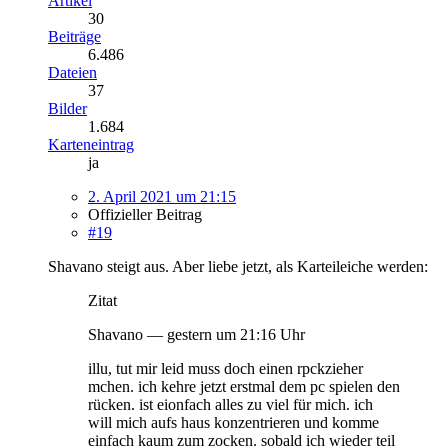
Artikel
30
Beiträge
6.486
Dateien
37
Bilder
1.684
Karteneintrag
ja
2. April 2021 um 21:15
Offizieller Beitrag
#19
Shavano steigt aus. Aber liebe jetzt, als Karteileiche werden:
Zitat
Shavano — gestern um 21:16 Uhr
illu, tut mir leid muss doch einen rpckzieher
mchen. ich kehre jetzt erstmal dem pc spielen den
rücken. ist eionfach alles zu viel für mich. ich
will mich aufs haus konzentrieren und komme
einfach kaum zum zocken. sobald ich wieder teil