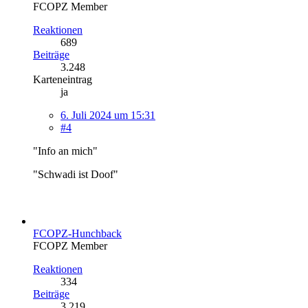
FCOPZ Member
Reaktionen
689
Beiträge
3.248
Karteneintrag
ja
6. Juli 2024 um 15:31
#4
"Info an mich"
"Schwadi ist Doof"
FCOPZ-Hunchback
FCOPZ Member
Reaktionen
334
Beiträge
3.219