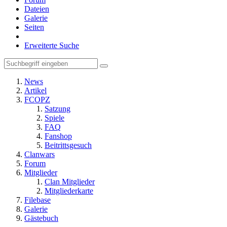
Dateien
Galerie
Seiten
Erweiterte Suche
News
Artikel
FCOPZ
Satzung
Spiele
FAQ
Fanshop
Beitrittsgesuch
Clanwars
Forum
Mitglieder
Clan Mitglieder
Mitgliederkarte
Filebase
Galerie
Gästebuch