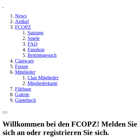
News
Artikel
FCOPZ
Satzung
Spiele
FAQ
Fanshop
Beitrittsgesuch
Clanwars
Forum
Mitglieder
Clan Mitglieder
Mitgliederkarte
Filebase
Galerie
Gästebuch
Willkommen bei den FCOPZ! Melden Sie
sich an oder registrieren Sie sich.