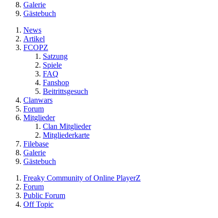
Galerie
Gästebuch
News
Artikel
FCOPZ
Satzung
Spiele
FAQ
Fanshop
Beitrittsgesuch
Clanwars
Forum
Mitglieder
Clan Mitglieder
Mitgliederkarte
Filebase
Galerie
Gästebuch
Freaky Community of Online PlayerZ
Forum
Public Forum
Off Topic