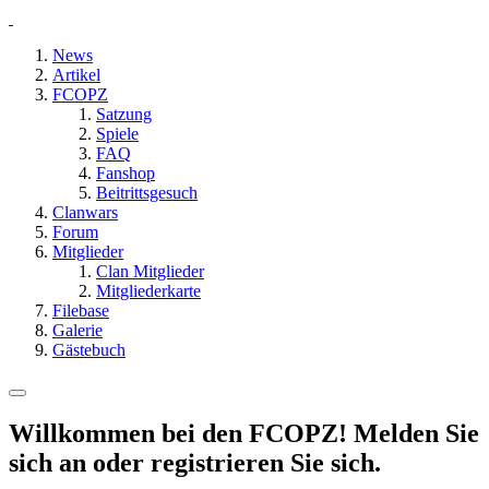
News
Artikel
FCOPZ
Satzung
Spiele
FAQ
Fanshop
Beitrittsgesuch
Clanwars
Forum
Mitglieder
Clan Mitglieder
Mitgliederkarte
Filebase
Galerie
Gästebuch
Willkommen bei den FCOPZ! Melden Sie
sich an oder registrieren Sie sich.