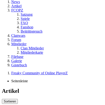
News
Artikel
FCOPZ
Satzung
Spiele
FAQ
Fanshop
Beitrittsgesuch
Clanwars
Forum
Mitglieder
Clan Mitglieder
Mitgliederkarte
Filebase
Galerie
Gästebuch
Freaky Community of Online PlayerZ
Seitenleiste
Artikel
Sortieren