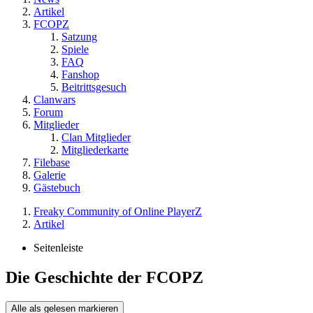
Artikel
FCOPZ
Satzung
Spiele
FAQ
Fanshop
Beitrittsgesuch
Clanwars
Forum
Mitglieder
Clan Mitglieder
Mitgliederkarte
Filebase
Galerie
Gästebuch
Freaky Community of Online PlayerZ
Artikel
Seitenleiste
Die Geschichte der FCOPZ
Alle als gelesen markieren