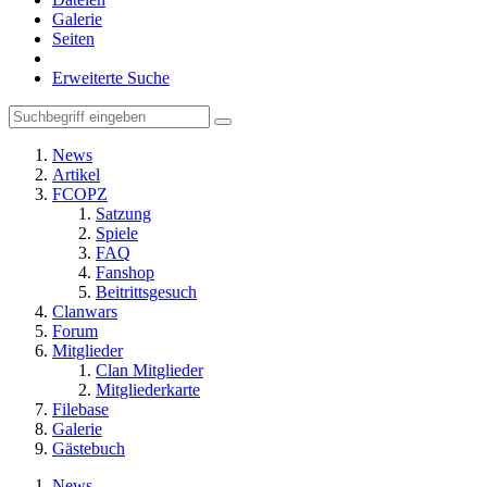
Galerie
Seiten
Erweiterte Suche
News
Artikel
FCOPZ
Satzung
Spiele
FAQ
Fanshop
Beitrittsgesuch
Clanwars
Forum
Mitglieder
Clan Mitglieder
Mitgliederkarte
Filebase
Galerie
Gästebuch
News